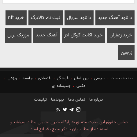
دانلود آهنگ جدید
دانلود سریال
ثبت نام کالابرگ
خرید nft
خرید زعفران
خرید اکانت گوگل ادز
آهنگ جدید
موزیک ترین
زرچین
صفحه نخست
سیاسی
بین الملل
فرهنگی
اقتصادی
جامعه
ورزشی
عکس
چندرسانه ای
درباره ما
تماس باما
پیوندها
تبلیغات
تمامی حقوق این سایت متعلق به پایگاه خبری تحلیلی مثلث میباشد و
استفاده از مطالب آن با ذکر منبع بلامانع است