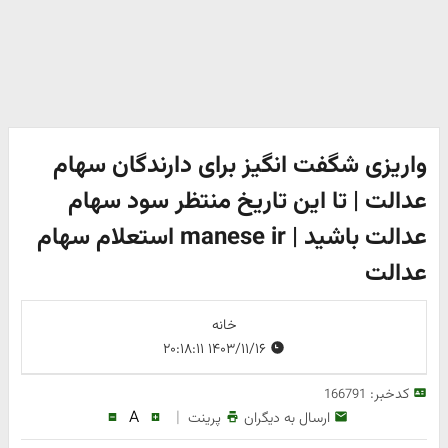
واریزی شگفت انگیز برای دارندگان سهام
عدالت | تا این تاریخ منتظر سود سهام
عدالت باشید | manese ir استعلام سهام
عدالت
خانه
۱۴۰۳/۱۱/۱۶ ۲۰:۱۸:۱۱
کدخبر:
166791
A
|
ارسال به دیگران
پرینت