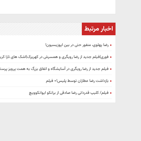
اخبار مرتبط
رضا پهلوی، منفور حتی در بین اپوزیسیون!
فوری|فیلم جدید از رضا رویگری و همسرش در کهریزک|اشک های تارا کری
فیلم جدید از رضا رویگری در آسایشگاه و اتفاق بزرگ به همت پرویز پرست
بازداشت رضا عطاران توسط پلیس!+ فیلم
فیلم/ کلیپ قدردانی رضا صادقی از برانکو ایوانکوویچ