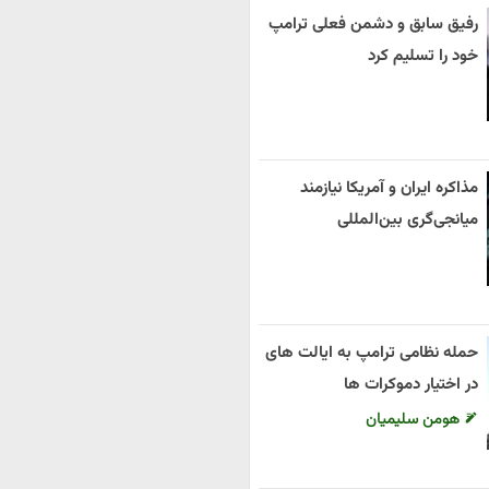
رفیق سابق و دشمن فعلی ترامپ
خود را تسلیم کرد
مذاکره ایران و آمریکا نیازمند
میانجی‌گری بین‌المللی
حمله نظامی ترامپ به ایالت های
در اختیار دموکرات ها
هومن سلیمیان