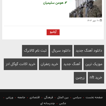
هومن سلیمیان
۲۰ مهر ۱۴۰۴
آرشیو
دانلود آهنگ جدید
دانلود سریال
ثبت نام کالابرگ
موزیک ترین
آهنگ جدید
خرید زعفران
خرید اکانت گوگل ادز
خرید nft
زرچین
صفحه نخست
سیاسی
بین الملل
فرهنگی
اقتصادی
جامعه
ورزشی
عکس
چندرسانه ای