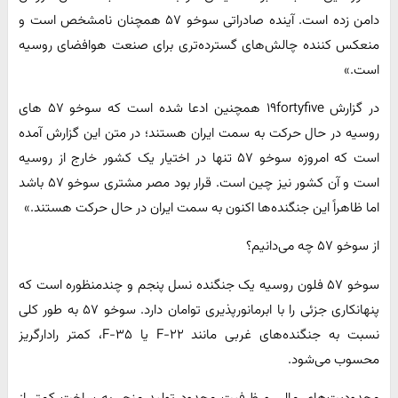
دامن زده است. آینده صادراتی سوخو ۵۷ همچنان نامشخص است و
منعکس کننده چالش‌های گسترده‌تری برای صنعت هوافضای روسیه
است.»
در گزارش ۱۹fortyfive همچنین ادعا شده است که سوخو ۵۷ های
روسیه در حال حرکت به سمت ایران‌ هستند؛ در متن این گزارش آمده
است که امروزه سوخو ۵۷ تنها در اختیار یک کشور خارج از روسیه
است و آن کشور نیز چین است. قرار بود مصر مشتری سوخو ۵۷ باشد
اما ظاهراً این جنگنده‌ها اکنون به سمت ایران در حال حرکت هستند.»
از سوخو ۵۷ چه می‌دانیم؟
سوخو ۵۷ فلون روسیه یک جنگنده نسل پنجم و چندمنظوره است که
پنهانکاری جزئی را با ابرمانورپذیری توامان دارد. سوخو ۵۷ به طور کلی
نسبت به جنگنده‌های غربی مانند F-۲۲ یا F-۳۵، کمتر رادارگریز
محسوب می‌شود.
محدودیت‌های مالی و ظرفیت محدود تولید منجر به ساخت کمتر از