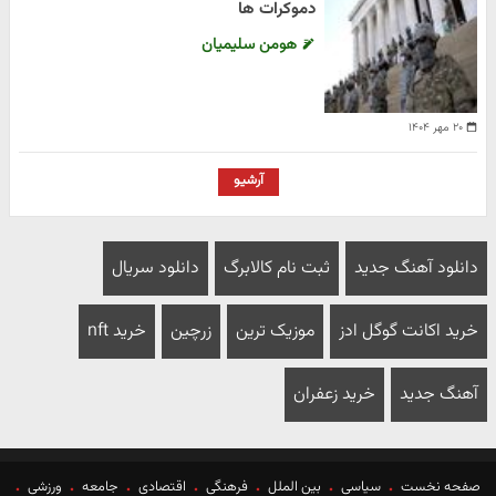
دموکرات ها
هومن سلیمیان
۲۰ مهر ۱۴۰۴
آرشیو
دانلود آهنگ جدید
ثبت نام کالابرگ
دانلود سریال
خرید اکانت گوگل ادز
موزیک ترین
زرچین
خرید nft
آهنگ جدید
خرید زعفران
صفحه نخست
سیاسی
بین الملل
فرهنگی
اقتصادی
جامعه
ورزشی