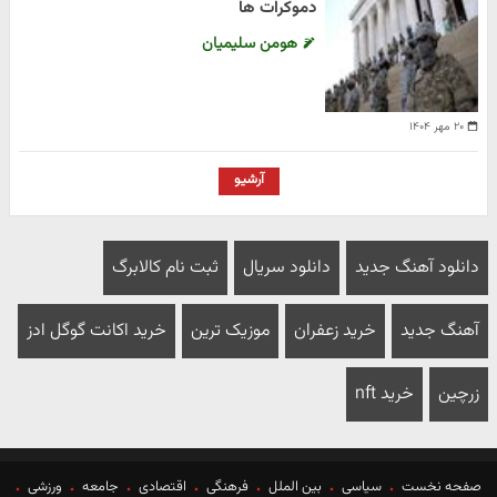
دموکرات ها
هومن سلیمیان
۲۰ مهر ۱۴۰۴
آرشیو
دانلود آهنگ جدید
دانلود سریال
ثبت نام کالابرگ
آهنگ جدید
خرید زعفران
موزیک ترین
خرید اکانت گوگل ادز
زرچین
خرید nft
صفحه نخست
سیاسی
بین الملل
فرهنگی
اقتصادی
جامعه
ورزشی