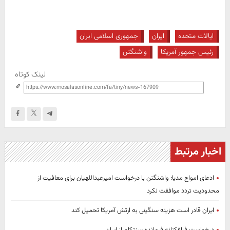
ایالات متحده
ایران
جمهوری اسلامی ایران
رئیس جمهور آمریکا
واشنگتن
لینک کوتاه
اخبار مرتبط
ادعای امواج مدیا: واشنگتن با درخواست امیرعبداللهیان برای معافیت از
محدودیت تردد موافقت نکرد
ایران قادر است هزینه سنگینی به ارتش آمریکا تحمیل کند
درخواست فرافکنانه فرمانده سنتکام از ایران