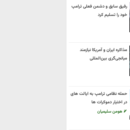
رفیق سابق و دشمن فعلی ترامپ
خود را تسلیم کرد
مذاکره ایران و آمریکا نیازمند
میانجی‌گری بین‌المللی
حمله نظامی ترامپ به ایالت های
در اختیار دموکرات ها
هومن سلیمیان