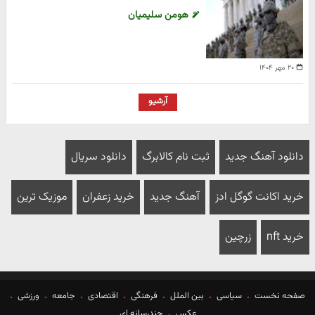
هومن سلیمیان
۲۰ مهر ۱۴۰۴
آرشیو
دانلود آهنگ جدید
ثبت نام کالابرگ
دانلود سریال
خرید اکانت گوگل ادز
آهنگ جدید
خرید زعفران
موزیک ترین
خرید nft
زرچین
صفحه نخست
سیاسی
بین الملل
فرهنگی
اقتصادی
جامعه
ورزشی
عکس
چندرسانه ای