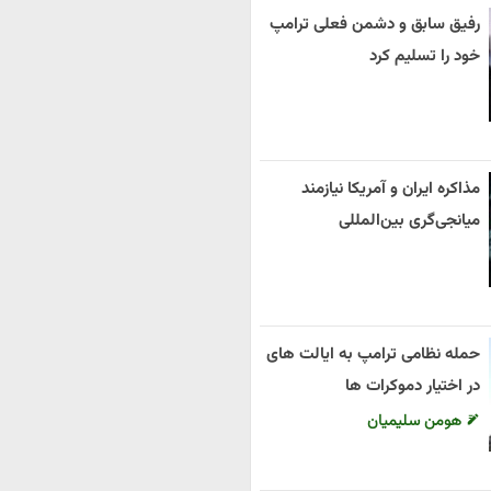
رفیق سابق و دشمن فعلی ترامپ
خود را تسلیم کرد
مذاکره ایران و آمریکا نیازمند
میانجی‌گری بین‌المللی
حمله نظامی ترامپ به ایالت های
در اختیار دموکرات ها
هومن سلیمیان