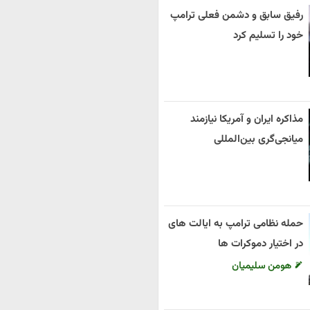
رفیق سابق و دشمن فعلی ترامپ
خود را تسلیم کرد
مذاکره ایران و آمریکا نیازمند
میانجی‌گری بین‌المللی
حمله نظامی ترامپ به ایالت های
در اختیار دموکرات ها
هومن سلیمیان