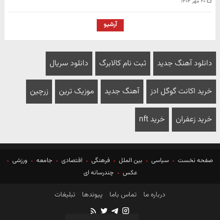
۲۰ مهر ۱۴۰۴
آرشیو
دانلود آهنگ جدید
ثبت نام کالابرگ
دانلود سریال
خرید اکانت گوگل ادز
آهنگ جدید
موزیک ترین
زرچین
خرید زعفران
خرید nft
صفحه نخست
سیاسی
بین الملل
فرهنگی
اقتصادی
جامعه
ورزشی
عکس
چندرسانه ای
درباره ما
تماس باما
پیوندها
تبلیغات