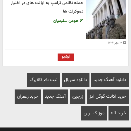
حمله نظامی ترامپ به ایالت های در اختیار
دموکرات ها
هومن سلیمیان
۲۰ مهر ۱۴۰۴
آرشیو
دانلود آهنگ جدید
دانلود سریال
ثبت نام کالابرگ
خرید اکانت گوگل ادز
زرچین
آهنگ جدید
خرید زعفران
خرید nft
موزیک ترین