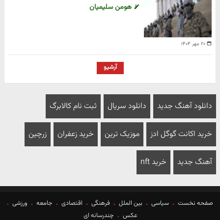
هومن سلیمیان
۲۰ مهر ۱۴۰۴
آرشیو
دانلود آهنگ جدید
دانلود سریال
ثبت نام کالابرگ
خرید اکانت گوگل ادز
موزیک ترین
خرید زعفران
زرچین
آهنگ جدید
خرید nft
صفحه نخست
سیاسی
بین الملل
فرهنگی
اقتصادی
جامعه
ورزشی
عکس
چندرسانه ای