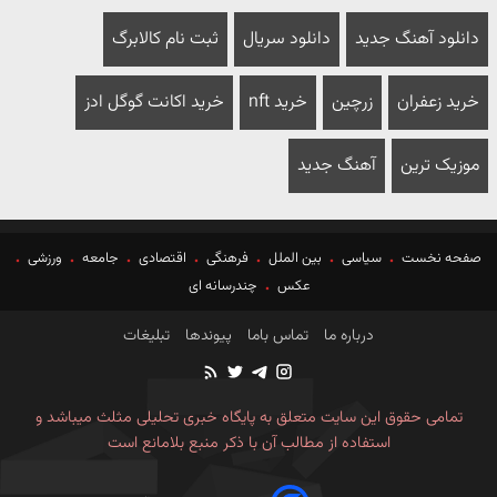
دانلود آهنگ جدید
دانلود سریال
ثبت نام کالابرگ
خرید زعفران
زرچین
خرید nft
خرید اکانت گوگل ادز
موزیک ترین
آهنگ جدید
صفحه نخست
سیاسی
بین الملل
فرهنگی
اقتصادی
جامعه
ورزشی
عکس
چندرسانه ای
درباره ما
تماس باما
پیوندها
تبلیغات
تمامی حقوق این سایت متعلق به پایگاه خبری تحلیلی مثلث میباشد و
استفاده از مطالب آن با ذکر منبع بلامانع است