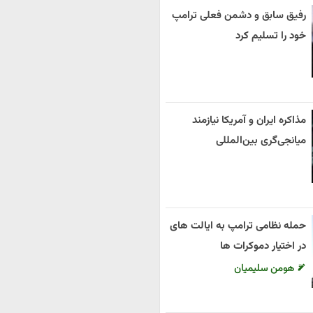
رفیق سابق و دشمن فعلی ترامپ
خود را تسلیم کرد
مذاکره ایران و آمریکا نیازمند
میانجی‌گری بین‌المللی
حمله نظامی ترامپ به ایالت های
در اختیار دموکرات ها
هومن سلیمیان