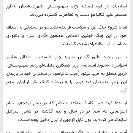
اصلاحات در قوه قضائیه رژیم صهیونیستی، شهرک‌نشینان به‌طور
مستمر علیه نتانیاهو دست به تظاهرات گسترده می‌زدند.
اما با شروع جنگ غزه و شکست فزاینده نتانیاهو در دستیابی به اهداف
خود در این جنگ خونین، اهدافی همچون «آزادی اسرا» یا «نابودی
حماس»، این تظاهرات شدت گرفته‌اند.
با این وجود، طبق گزارش نشریه چاپ فلسطین اشغالی «تایمز
اسرائیل»، «دیوید آمسالم»، وزیر همکاری منطقه‌ای رژیم صهیونیستی،
فردی متعلق به حزب لیکود (حزب نتانیاهو» در سخنرانی خود در پارلمان
این رژیم، معترضان ضد دولتی را به دریافت کمک مالی از ایران متهم
کرد.
او ادعا کرد: «من کاملاً متقاعد شده‌ام که در تمام بودجه‌ی تمام
اعتراضاتی که شما در دو سال و نیم گذشته در کشور اسرائیل
سازماندهی کرده‌اید، پول قابل توجهی از ایران دخیل بوده است.»
آمسالم با تکرار ادعای دستگیر شدن افرادی در سرزمین‌های اشغالی به