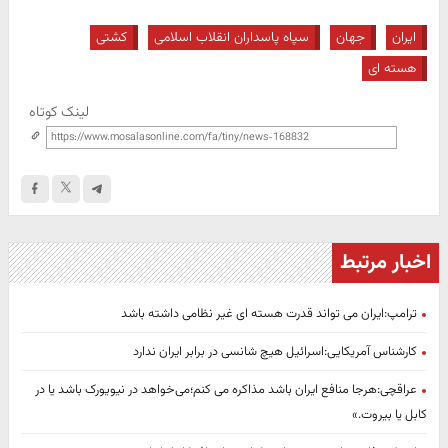
ایران
جهان
سپاه پاسداران انقلاب اسلامی
کشتی
هسته ای
لینک کوتاه
اخبار مرتبط
ترامپ:ایران می تواند قدرت هسته ای غیر نظامی داشته باشد
کارشناس آمریکایی:اسرائیل هیچ شانسی در برابر ایران ندارد
عراقچی:هرجا منافع ایران باشد مذاکره می کنم؛می‌خواهد در نیویورک باشد یا در
کابل یا بیروت.»