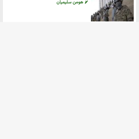
هومن سلیمیان
۲۰ مهر ۱۴۰۴
آرشیو
دانلود آهنگ جدید
ثبت نام کالابرگ
دانلود سریال
خرید nft
موزیک ترین
خرید زعفران
خرید اکانت گوگل ادز
زرچین
آهنگ جدید
صفحه نخست
سیاسی
بین الملل
فرهنگی
اقتصادی
جامعه
ورزشی
عکس
چندرسانه ای