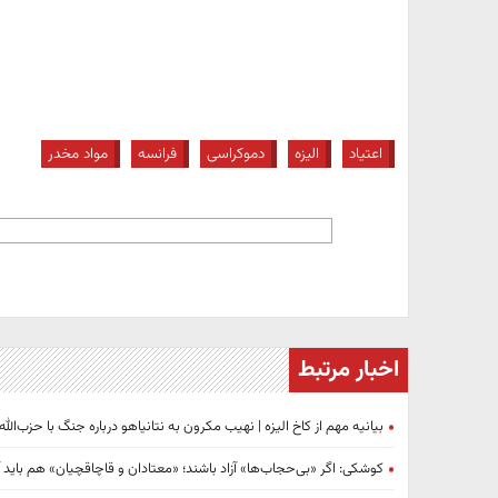
اعتیاد
الیزه
دموکراسی
فرانسه
مواد مخدر
اخبار مرتبط
بیانیه مهم از کاخ الیزه | نهیب مکرون به نتانیاهو درباره جنگ با حزب‌الله
کوشکی: اگر «بی‌حجاب‌ها» آزاد باشند؛ «معتادان و قاچاقچیان» هم باید آز