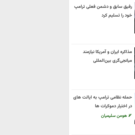
رفیق سابق و دشمن فعلی ترامپ
خود را تسلیم کرد
مذاکره ایران و آمریکا نیازمند
میانجی‌گری بین‌المللی
حمله نظامی ترامپ به ایالت های
در اختیار دموکرات ها
هومن سلیمیان