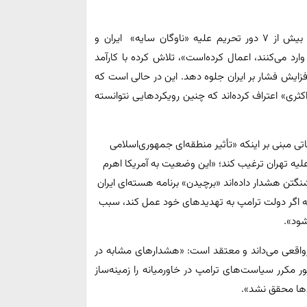
این گزارش با اشاره به اینکه «از فوریه تاکنون، دولت ترامپ بیش از ۷ دور تحریم علیه «ناوگان سایه» ‌ ایران و
د می‌کنند، اعمال کرده‌است»، تلاش کرده با کارآمد
فزایش فشار بر ایران جلوه دهد. این در حالی است که
ری» اعتراف کرده‌اند که چنین رویکردهایی نتوانسته
تی مبنی بر اینکه «تأثیر منطقه‌ای جمهوری‌اسلامی
لیه تهران ترغیب کند؛ «این وضعیت به آمریکا اهرم
نگتن هشدار داده‌اند «برچیدن» برنامه هسته‌ای ایران
جه اگر دولت ترامپ به تهدیدهای خود عمل کند، سبب
شود».
یرواقعی می‌داند و معتقد است: «هشدارهای مشابه در
 مکرر سیاست‌های ترامپ در خاورمیانه را زمینه‌ساز
ی‌ها محقق نشد».