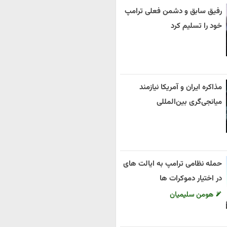
رفیق سابق و دشمن فعلی ترامپ
خود را تسلیم کرد
مذاکره ایران و آمریکا نیازمند
میانجی‌گری بین‌المللی
حمله نظامی ترامپ به ایالت های
در اختیار دموکرات ها
هومن سلیمیان