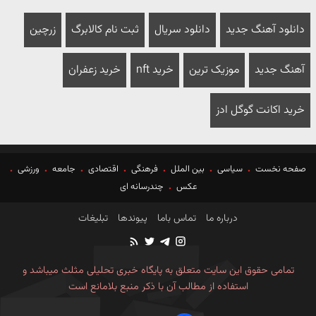
دانلود آهنگ جدید
دانلود سریال
ثبت نام کالابرگ
زرچین
آهنگ جدید
موزیک ترین
خرید nft
خرید زعفران
خرید اکانت گوگل ادز
صفحه نخست
سیاسی
بین الملل
فرهنگی
اقتصادی
جامعه
ورزشی
عکس
چندرسانه ای
درباره ما
تماس باما
پیوندها
تبلیغات
تمامی حقوق این سایت متعلق به پایگاه خبری تحلیلی مثلث میباشد و
استفاده از مطالب آن با ذکر منبع بلامانع است