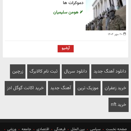
دموکرات ها
هومن سلیمیان
۲۰ مهر ۱۴۰۴
آرشیو
دانلود آهنگ جدید
دانلود سریال
ثبت نام کالابرگ
زرچین
خرید زعفران
موزیک ترین
آهنگ جدید
خرید اکانت گوگل ادز
خرید nft
صفحه نخست
سیاسی
بین الملل
فرهنگی
اقتصادی
جامعه
ورزشی