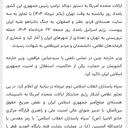
ایالات متحده آمریکا به دستور دونالد ترامپ رئیس جمهوری این کشور
بامداد روز یکشنبه به وقت تهران (یکم تیرماه ۱۴۰۴) با تجاوز به سه
سایت هسته‌ای فردو، نطنز و اصفهان، به جنگ نتانیاهو علیه ایران
پیوست. رژیم اسرائیل بامداد روز جمعه ۲۳ خردادماه ۱۴۰۴، حمله
تروریستی به تهران و تعدادی از شهرهای ایران را آغاز کرد و شماری از
فرماندهان نظامی، دانشمندان و مردم غیرنظامی به شهادت رسیدند.
وزیر خارجه چین در تماس تلفنی با سیدعباس عراقچی، وزیر خارجه
کشورمان بر حمایت پکن از حاکمیت، استقلال و امنیت جمهوری
اسلامی ایران تاکید کرد.
سپاه پاسداران انقلاب اسلامی دوم تیرماه در بیانیه ای اعلام کرد: در پی
تجاوز نظامی آشکار رژیم جنایتکار ایالات متحده آمریکا به تاسیسات
هسته‌ای صلح‌آمیز جمهوری اسلامی ایران و نقض صریح حقوق
بین‌الملل، با تدبیر شورای عالی امنیت ملی و راهبری قرارگاه مرکزی
خاتم الانبیا (ص) "سپاه پاسداران انقلاب اسلامی" با رمز مقدس یا
اباعبدالله الحسین (ع) در عملیات بشارت فتح پایگاه‌ العدید قطر را