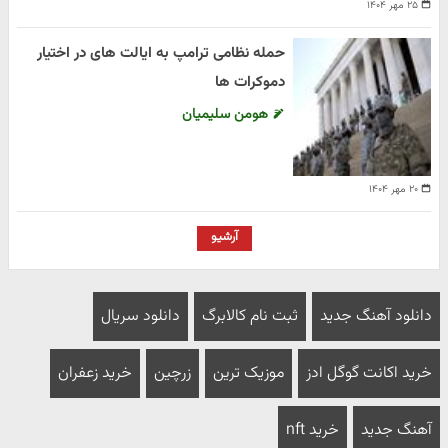
۲۵ مهر ۱۴۰۴
حمله نظامی ترامپ به ایالت های در اختیار
دموکرات ها
هومن سلیمیان
۲۰ مهر ۱۴۰۴
آرشیو
دانلود آهنگ جدید
ثبت نام کالابرگ
دانلود سریال
خرید اکانت گوگل ادز
موزیک ترین
زرچین
خرید زعفران
آهنگ جدید
خرید nft