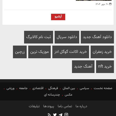
۲۰ مهر ۱۴۰۴
آرشیو
دانلود آهنگ جدید
دانلود سریال
ثبت نام کالابرگ
خرید زعفران
خرید اکانت گوگل ادز
موزیک ترین
زرچین
خرید nft
آهنگ جدید
صفحه نخست
سیاسی
بین الملل
فرهنگی
اقتصادی
جامعه
ورزشی
عکس
چندرسانه ای
درباره ما
تماس باما
پیوندها
تبلیغات