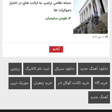
حمله نظامی ترامپ به ایالت های در اختیار
دموکرات ها
هومن سلیمیان
۲۰ مهر ۱۴۰۴
آرشیو
دانلود آهنگ جدید
دانلود سریال
ثبت نام کالابرگ
زرچین
خرید nft
خرید اکانت گوگل ادز
خرید زعفران
موزیک ترین
آهنگ جدید