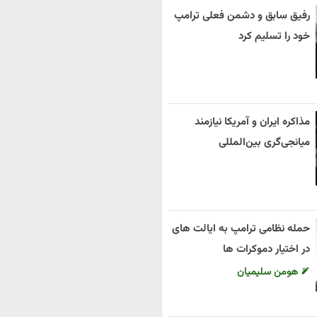
رفیق سابق و دشمن فعلی ترامپ
خود را تسلیم کرد
مذاکره ایران و آمریکا نیازمند
میانجی‌گری بین‌المللی
حمله نظامی ترامپ به ایالت های
در اختیار دموکرات ها
هومن سلیمیان