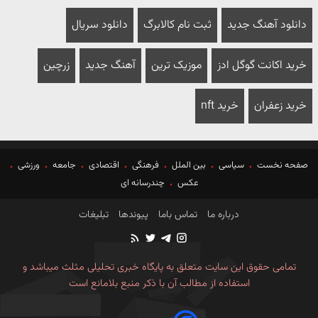
دانلود آهنگ جدید
ثبت نام کالابرگ
دانلود سریال
خرید اکانت گوگل ادز
موزیک ترین
آهنگ جدید
زرچین
خرید زعفران
خرید nft
صفحه نخست
سیاسی
بین الملل
فرهنگی
اقتصادی
جامعه
ورزشی
عکس
چندرسانه ای
درباره ما
تماس باما
پیوندها
تبلیغات
تمامی حقوق این سایت متعلق به پایگاه خبری تحلیلی مثلث میباشد و
استفاده از مطالب آن با ذکر منبع بلامانع است