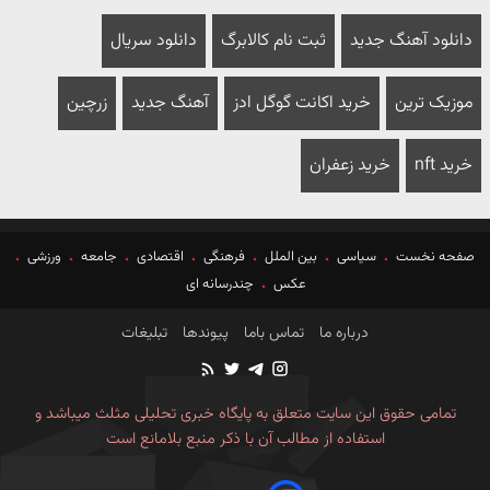
دانلود آهنگ جدید
ثبت نام کالابرگ
دانلود سریال
موزیک ترین
خرید اکانت گوگل ادز
آهنگ جدید
زرچین
خرید nft
خرید زعفران
صفحه نخست
سیاسی
بین الملل
فرهنگی
اقتصادی
جامعه
ورزشی
عکس
چندرسانه ای
درباره ما
تماس باما
پیوندها
تبلیغات
تمامی حقوق این سایت متعلق به پایگاه خبری تحلیلی مثلث میباشد و
استفاده از مطالب آن با ذکر منبع بلامانع است