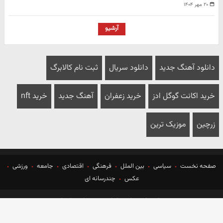
۲۰ مهر ۱۴۰۴
آرشیو
دانلود آهنگ جدید
دانلود سریال
ثبت نام کالابرگ
خرید اکانت گوگل ادز
خرید زعفران
آهنگ جدید
خرید nft
زرچین
موزیک ترین
صفحه نخست
سیاسی
بین الملل
فرهنگی
اقتصادی
جامعه
ورزشی
عکس
چندرسانه ای
درباره ما
تماس باما
پیوندها
تبلیغات