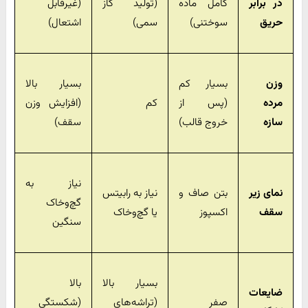
در برابر
کامل ماده
(تولید گاز
(غیرقابل
حریق
سوختنی)
سمی)
اشتعال)
وزن
بسیار کم
بسیار بالا
مرده
(پس از
کم
(افزایش وزن
سازه
خروج قالب)
سقف)
نیاز به
نمای زیر
بتن صاف و
نیاز به رابیتس
گچ‌وخاک
سقف
اکسپوز
یا گچ‌وخاک
سنگین
بسیار بالا
بالا
ضایعات
صفر
(تراشه‌های
(شکستگی