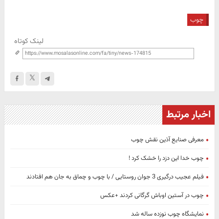
چوب
لینک کوتاه
اخبار مرتبط
معرفی صنایع آذین نقش چوب
چوب خدا این دزد را خشک کرد !
فیلم عجیب درگیری 3 جوان روستایی / با چوب و چماق به جان هم افتادند
چوب در آستین اوباش گرگانی کردند +عکس
نمایشگاه چوب نوزده ساله شد