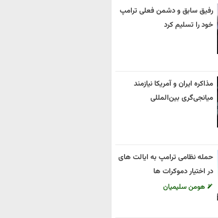
رفیق سابق و دشمن فعلی ترامپ
خود را تسلیم کرد
مذاکره ایران و آمریکا نیازمند
میانجی‌گری بین‌المللی
حمله نظامی ترامپ به ایالت های
در اختیار دموکرات ها
هومن سلیمیان