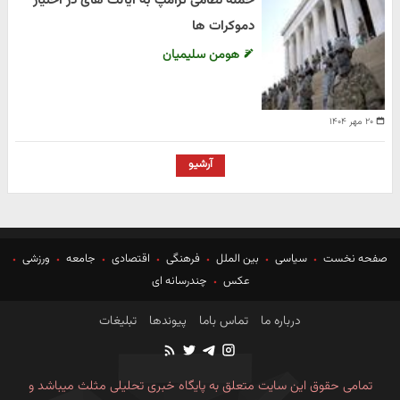
حمله نظامی ترامپ به ایالت های در اختیار
دموکرات ها
هومن سلیمیان
۲۰ مهر ۱۴۰۴
آرشیو
صفحه نخست
سیاسی
بین الملل
فرهنگی
اقتصادی
جامعه
ورزشی
عکس
چندرسانه ای
درباره ما
تماس باما
پیوندها
تبلیغات
تمامی حقوق این سایت متعلق به پایگاه خبری تحلیلی مثلث میباشد و