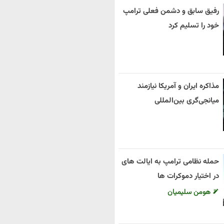
رفیق سابق و دشمن فعلی ترامپ
خود را تسلیم کرد
مذاکره ایران و آمریکا نیازمند
میانجی‌گری بین‌المللی
حمله نظامی ترامپ به ایالت های
در اختیار دموکرات ها
هومن سلیمیان