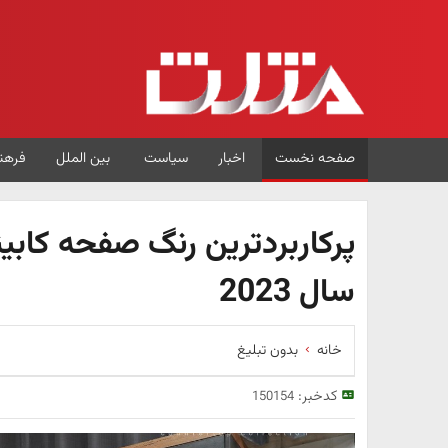
صفحه نخست
اخبار
سیاست
بین الملل
فرهن
پرکاربردترین رنگ صفحه کابین
سال 2023
خانه
بدون تبلیغ
کدخبر:
150154