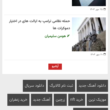
۲۵ مهر ۱۴۰۴
حمله نظامی ترامپ به ایالت های در اختیار
دموکرات ها
هومن سلیمیان
۲۰ مهر ۱۴۰۴
آرشیو
دانلود آهنگ جدید
ثبت نام کالابرگ
دانلود سریال
موزیک ترین
خرید nft
زرچین
آهنگ جدید
خرید زعفران