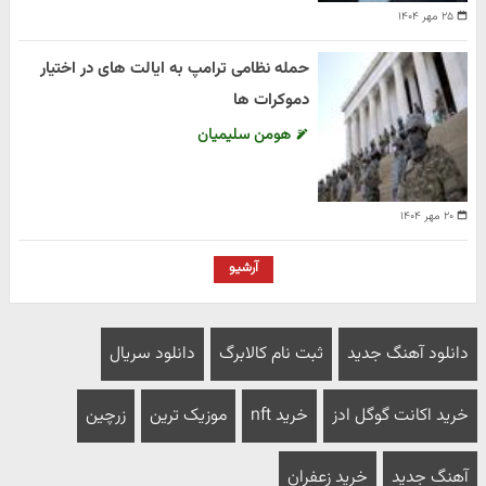
۲۵ مهر ۱۴۰۴
حمله نظامی ترامپ به ایالت های در اختیار
دموکرات ها
هومن سلیمیان
۲۰ مهر ۱۴۰۴
آرشیو
دانلود آهنگ جدید
ثبت نام کالابرگ
دانلود سریال
خرید اکانت گوگل ادز
خرید nft
موزیک ترین
زرچین
آهنگ جدید
خرید زعفران