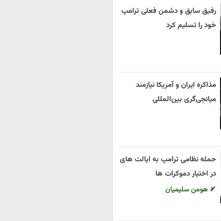
رفیق سابق و دشمن فعلی ترامپ
خود را تسلیم کرد
مذاکره ایران و آمریکا نیازمند
میانجی‌گری بین‌المللی
حمله نظامی ترامپ به ایالت های
در اختیار دموکرات ها
هومن سلیمیان