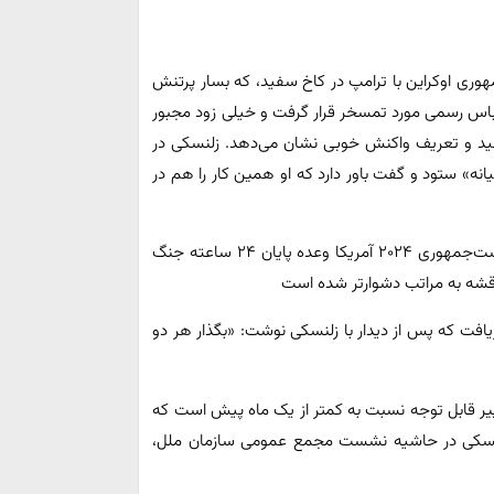
ه به دیدار ماه فوریه (بهمن ۱۴۰۳) رئیس‌جمهوری اوکراین با ترامپ در کاخ سفید، که بسار پرتنش
لباس رسمی مورد تمسخر قرار گرفت و خیلی زود مجبور
جید و تعریف واکنش خوبی نشان می‌دهد. زلنسکی در
ه» ستود و گفت باور دارد که او همین کار را هم در
از سوی دیگر، ترامپ که بارها پیش از پیروزی در انتخابات ریاست‌جمهوری ۲۰۲۴ آمریکا وعده پایان ۲۴ ساعته جنگ
ناقشه به مراتب دشوارتر شده است
یافت که پس از دیدار با زلنسکی نوشت: «بگذار هر دو
یر قابل توجه نسبت به کمتر از یک ماه پیش است که
ا زلنسکی در حاشیه نشست مجمع عمومی سازمان ملل،