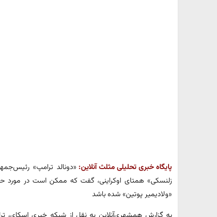
پایگاه خبری تحلیلی مثلث آنلاین:
«دونالد ترامپ» رئیس‌جمهو
زلنسکی» همتای اوکراینی، گفت که ممکن است در مورد ح
«ولادیمیر پوتین» شده باشد
به گزارش همشهری‌آنلاین به نقل از شبکه خبری اسکای، تر