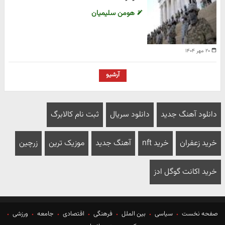
هومن سلیمیان
۲۰ مهر ۱۴۰۴
آرشیو
دانلود آهنگ جدید
دانلود سریال
ثبت نام کالابرگ
خرید زعفران
خرید nft
آهنگ جدید
موزیک ترین
زرچین
خرید اکانت گوگل ادز
صفحه نخست
سیاسی
بین الملل
فرهنگی
اقتصادی
جامعه
ورزشی