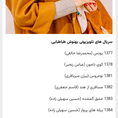
سریال های تلویزیونی بهنوش طباطبایی
1377 یونس (محمدرضا خالقی)
1378 کوی دامون (عباس رنجبر)
1381 نوعروس (بیژن میرباقری)
1382 مسافری از هند (قاسم جعفری)
1383 عشق گمشده (حسین سهیلی زاده)
1384 پیله های پرواز (حسین سهیلی زاده)