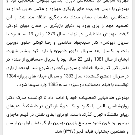
مهراوه شریفی نیا همکلاسی دوران ابتدایی بهنوش طباطبایی بود و
بهنوش با دیدن جذابیت های بازیگری مهراوه و عکس هایی که او به
همکلاسی هایشان نشان میداد به بازیگری علاقه مند شد و این
تصمیم مهم را برای ورود به دنیای بازیگری در همان دوران کودکی
گرفت. بهنوش طباطبایی در نهایت سال 1379 وقتی 19 ساله بود با
سریال «یونس» کنار سیدجواد هاشمی و رضا توکلی جلوی دوربین
رفت و یکسال بعد سریال «کوی دامون» را بازی کرد بیشتر شهرت
ایشان از سال 1381 وقتی 22 ساله بود با سریال «مسافری از هند» در
نقش کتی کنار شیلا خداداد و سروش گودرزی شروع شد. او بعد از بازی
در سریال «عشق گمشده» سال 1383 و سریال «پیله های پرواز» 1384
توانست با فیلم «مصائب دوشیزه» ساله 1385 وارد سینما شود .
بهنوش طباطبایی تحصیلات خود را ادامه داد تا توانست مدرک دکترا
روان‌شناسی بالینی را بگیرد و یک دورهٔ بازیگری در دانشکدهٔ هنرهای
زیبای دانشگاه تهران گذرانده‌است. او برای ایفای نقش در فیلم ماجرای
نیمروز. رد خون نامزد سیمرغ بلورین بهترین بازیگر نقش اول زن از سی
و هفتمین جشنواره فیلم فجر (۱۳۹۷) شد.