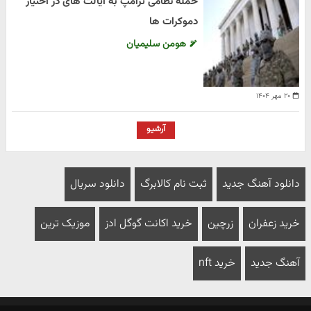
حمله نظامی ترامپ به ایالت های در اختیار
دموکرات ها
هومن سلیمیان
۲۰ مهر ۱۴۰۴
آرشیو
دانلود آهنگ جدید
ثبت نام کالابرگ
دانلود سریال
خرید زعفران
زرچین
خرید اکانت گوگل ادز
موزیک ترین
آهنگ جدید
خرید nft