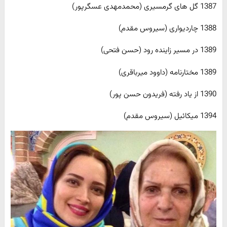
1387 گل های گرمسیری (محمدمهدی عسگرپور)
1388 چاردیواری (سیروس مقدم)
1389 در مسیر زاینده رود (حسن فتحی)
1389 مختارنامه (داوود میرباقری)
1390 از یاد رفته (فریدون حسن پور)
1394 میکائیل (سیروس مقدم)