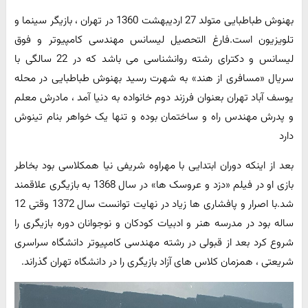
بهنوش طباطبایی متولد 27 اردیبهشت 1360 در تهران ، بازیگر سینما و
تلویزیون است.فارغ التحصیل لیسانس مهندسی کامپیوتر و فوق
لیسانس و دکترای رشته روانشناسی می باشد که در 22 سالگی با
سریال «مسافری از هند» به شهرت رسید بهنوش طباطبایی در محله
یوسف آباد تهران بعنوان فرزند دوم خانواده به دنیا آمد ، مادرش معلم
و پدرش مهندس راه و ساختمان بوده و تنها یک خواهر بنام تینوش
دارد
بعد از اینکه دوران ابتدایی با مهراوه شریفی نیا همکلاسی بود بخاطر
بازی او در فیلم «دزد و عروسک ها» در سال 1368 به بازیگری علاقمند
شد.با اصرار و پافشاری ها زیاد در نهایت توانست سال 1372 وقتی 12
ساله بود در مدرسه هنر و ادبیات کودکان و نوجوانان دوره بازیگری را
شروع کرد بعد از قبولی در رشته مهندسی کامپیوتر دانشگاه سراسری
شریعتی ، همزمان کلاس های آزاد بازیگری را در دانشگاه تهران گذراند.