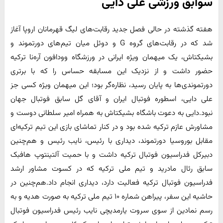
سوابق ورزشی علی دایی
هفته گذشته در حالی فصل جدید رقابت‌های لیگ قهرمانان اروپا آغاز
شد که در رقابت‌های گروه G و دوئل میان تیم‌های دورتموند و
بشیکتاش، یک میهمان ویژه ایرانی در ورزشگاه وودافون آره‌نا ترکیه
حضور داشت و از نزدیک این مسابقه حساس را که با برتری
دورتموندی‌ها به پایان رسید، نظاره‌گر بود؛ این میهمان ویژه کسی جز
علی دایی، اسطوره فوتبال ایران و آقای گل سابق فوتبال جهان
نبود.دایی به دعوت باشگاه بشیکتاش به همراه امیر سلطانی دوست و
مشاورش عازم ترکیه شده بود و در کنار تماشای بازی این تیم ترکیه‌ای
مقابل بوروسیا دورتموند، دیداری با رئیس، نایب رئیس و هم‌چنین
دبیرکل فدراسیون فوتبال ترکیه داشت و با حمیت آلتینتوپ هافبک
سابق رئال مادرید و تیم ملی ترکیه که در کسوت مشاور ارشد
فدراسیون فوتبال ترکیه فعالیت دارد، دیداری انجام داد.هم‌چنین در
حاشیه این سفر، پیراهن شماره ۱۰ تیم ملی ترکیه به صورت هدیه و به
رسم نمادین از سوی سروت یارمدیچی نایب رئیس فدراسیون فوتبال