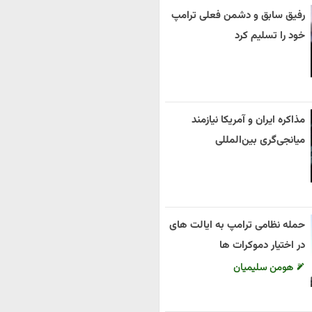
رفیق سابق و دشمن فعلی ترامپ
خود را تسلیم کرد
مذاکره ایران و آمریکا نیازمند
میانجی‌گری بین‌المللی
حمله نظامی ترامپ به ایالت های
در اختیار دموکرات ها
هومن سلیمیان