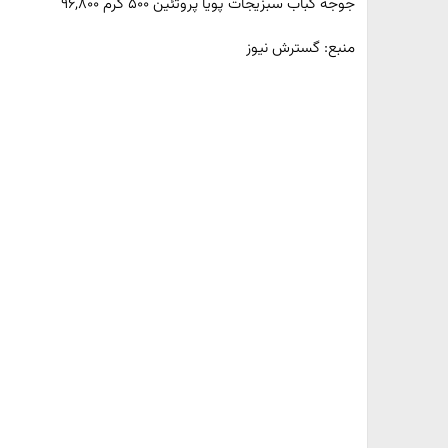
جوجه کباب سبزیجات پویا پروتئین ۵۰۰ گرم ۹۶,۸۰۰
منبع: گسترش نیوز