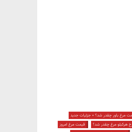
ت مرغ باور چقدر شد؟ + جزئیات جدید
رخ هرکیلو مرغ چقدر شد؟
قیمت مرغ امروز