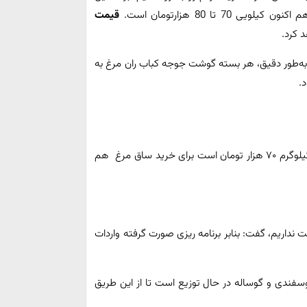
 اکنون کیلویی 70 تا 80 هزارتومان است.
قیمت
 کرد.
ازار برای تاریخ 24 آبان 1420 اعلام شد. به‌طور دقیق، هر بسته گوشت جوجه کباب ران مرغ به
قیمت گوشت مرغ چرخ کرده بسته بندی شده در بسته ۰.۵ گیلوگرم ۷۰ هزار تومان است برای خرید ساق مرغ هم
نداریم، گفت: بنابر برنامه ریزی صورت گرفته واردات
انه ۲۰۰ تا ۲۵۰ تن گوشت گرم گوسفندی و گوساله در حال توزیع است تا از این طریق