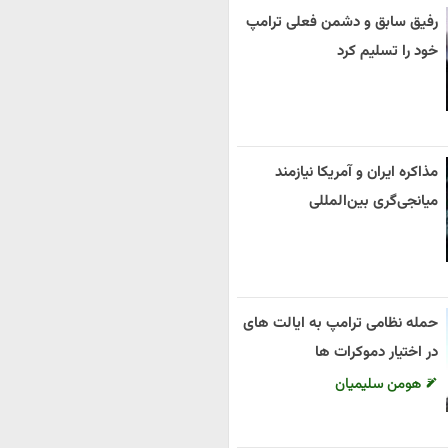
رفیق سابق و دشمن فعلی ترامپ
خود را تسلیم کرد
مذاکره ایران و آمریکا نیازمند
میانجی‌گری بین‌المللی
حمله نظامی ترامپ به ایالت های
در اختیار دموکرات ها
هومن سلیمیان