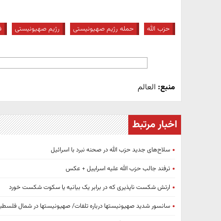
حزب الله
حمله رژیم صهیونیستی
رژیم صهیونیستی
ف
منبع:
العالم
اخبار مرتبط
سلاح‌های جدید حزب الله در صحنه نبرد با اسرائیل
ترفند جالب حزب الله علیه اسراییل + عکس
ارتش شکست ناپذیری که در برابر یک بیانیه یا سکوت شکست خورد
سانسور شدید صهیونیستها درباره تلفات/ صهیونیستها در شمال فلسطی