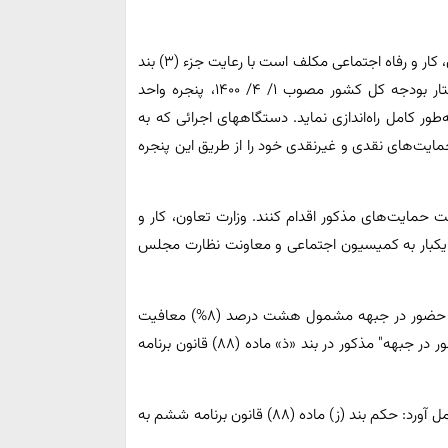
بند ث ماده ۳۱ حذف شد که در این بند آمده بود: «وزارت تعاون، کار و رفاه اجتماعی مکلف است با رعایت جزء (۳) بند
«الف» ماده واحده قانون برخی احکام مربوط به اصلاح ساختار بودجه کل کشور مصوب ۱/ ۴/ ۱۴۰۰، پنجره واحد
‌طور کامل راه‌اندازی نماید. دستگاههای اجرائی که به
ایت‌های نقدی و غیرنقدی خود را از طریق این پنجره
ت حمایت‌های مذکور اقدام کنند. وزارت تعاون، کار و
اعی مکلف است گزارش عملکرد این بند را هر ۶ ماه یکبار به کمیسیون اجتماعی و معاونت نظارت مجلس
جزء ۴-۲ بند (ج) ماده (۳۱)- عبارت "رزمندگان به ازای هر ماه حضور در جبهه مشمول هشت درصد (۸%) معافیت
می شوند" جایگزین عبارت "رزمندگان با حداقل دوازده ماه حضور در جبهه" مذکور در بند «ذ» ماده (۸۸) قانون برنامه
دولت مجاز است نسبت به اصلاح حکم ذیل اقدام قانونی به عمل آورد: حکم بند (ز) ماده (۸۸) قانون برنامه ششم به