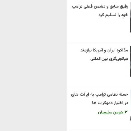
رفیق سابق و دشمن فعلی ترامپ
خود را تسلیم کرد
مذاکره ایران و آمریکا نیازمند
میانجی‌گری بین‌المللی
حمله نظامی ترامپ به ایالت های
در اختیار دموکرات ها
هومن سلیمیان