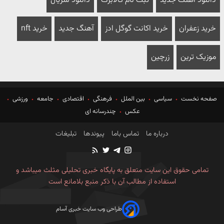
دانلود آهنگ جدید
ثبت نام کالابرگ
دانلود سریال
خرید زعفران
خرید اکانت گوگل ادز
آهنگ جدید
خرید nft
موزیک ترین
زرچین
صفحه نخست
سیاسی
بین الملل
فرهنگی
اقتصادی
جامعه
ورزشی
عکس
چندرسانه ای
درباره ما
تماس باما
پیوندها
تبلیغات
تمامی حقوق این سایت متعلق به پایگاه خبری تحلیلی مثلث میباشد و
استفاده از مطالب آن با ذکر منبع بلامانع است
طراحی وب سایت خبری آسام