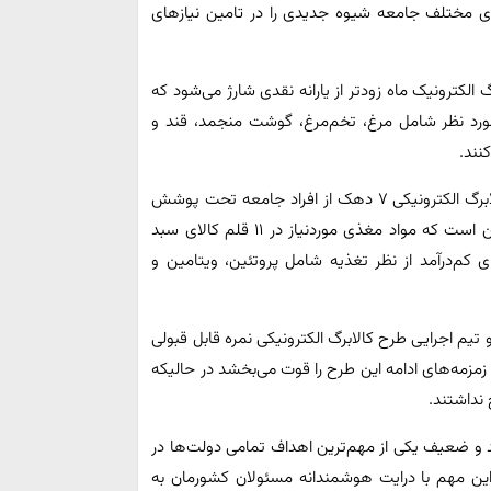
ی مختلف جامعه شیوه جدیدی را در تامین نیاز‌های
رگ الکترونیک ماه زودتر از یارانه نقدی شارژ می‌شود که
رت بانکی سرپرست خانوار ۱۱ قلم کالای مورد نظر شامل مرغ، تخم‌مرغ، گوشت منجمد، قند و
نند.
طبق اطلاعات مندرج در پایگاه اطلاع رسانی دولت در طرح کالابرگ الکترونیکی ۷ دهک از افراد جامعه تحت پوشش
قرار دارند و هدف دولت از اجرای طرح کالا برگ الکترونیکی این است که مواد مغذی موردنیاز در ۱۱ قلم کالای سبد
کم‌درآمد از نظر تغذیه شامل پروتئین، ویتامین و
یم اجرایی طرح کالابرگ الکترونیکی نمره قابل قبولی
مزمه‌های ادامه این طرح را قوت می‌بخشد در حالیکه
نداشتند.
و ضعیف یکی از مهم‌ترین اهداف تمامی دولت‌ها در
ین مهم با درایت هوشمندانه مسئولان کشورمان به