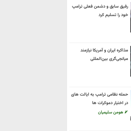
رفیق سابق و دشمن فعلی ترامپ
خود را تسلیم کرد
مذاکره ایران و آمریکا نیازمند
میانجی‌گری بین‌المللی
حمله نظامی ترامپ به ایالت های
در اختیار دموکرات ها
هومن سلیمیان