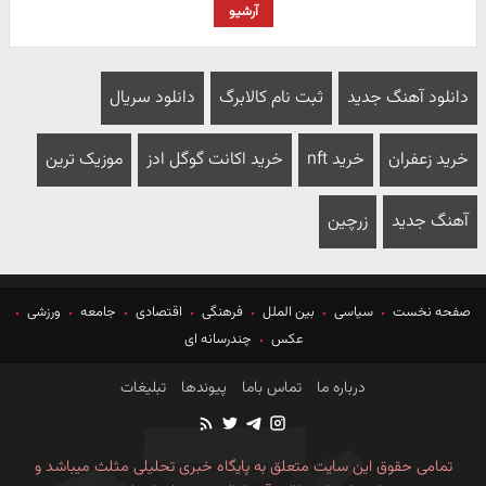
آرشیو
دانلود آهنگ جدید
ثبت نام کالابرگ
دانلود سریال
خرید زعفران
خرید nft
خرید اکانت گوگل ادز
موزیک ترین
آهنگ جدید
زرچین
صفحه نخست
سیاسی
بین الملل
فرهنگی
اقتصادی
جامعه
ورزشی
عکس
چندرسانه ای
درباره ما
تماس باما
پیوندها
تبلیغات
تمامی حقوق این سایت متعلق به پایگاه خبری تحلیلی مثلث میباشد و