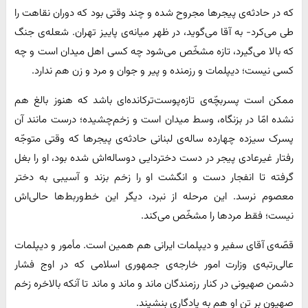
که در حادثه‌ی پیجرها مجروح شده و چند وقتی بود که دوران نقاهت را
طی می‌کرد- به آقا می‌گوید، در ظهر میانه‌ی پاییز تهران. شعله‌ی جنگ
که بالا می‌گیرد، تازه مشخّص می‌شود چه کسی اهل میدان است و چه
کسی نیست؛ دیپلمات و رزمنده و پیر و جوان و مرد و زن هم ندارد.
ممکن است پسربچّه‌ی تازه‌پوست‌ترکانده‌ای باشد که هنوز بالغ هم
نشده امّا در بزنگاه، وسط میدان است و زخم‌چشیده؛ درست مانند آن
پسرک سیزده چهارده ساله‌ی لبنانی حادثه‌ی پیجرها که وقتی متوجّه
رفتار غیر‌عادی پیجر در دست دختردایی دوساله‌اش شده بود، او را بغل
گرفته تا انفجار دست و انگشت او را زخم بزند و آسیبی به دختر
معصوم نرسد. این مرحله از نبرد، دیگر این خط‌وربط‌ها حالی‌اش
نیست؛ فقط مردها را مشخّص می‌کند.
قصّه‌ی آقای سفیر و دیپلمات ایرانی هم همین است. مأمور و دیپلمات
عالی‌رتبه‌ی وزارت امور خارجه‌ی جمهوری اسلامی که در اوج فشار
دشمن صهیونی در کنار رزمندگان ماند و ماند و ماند تا آنکه بالاخره زخم
صهیون بر تن او هم به یادگاری بنشیند.