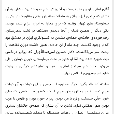
آقای امانی، اوّلین نفر نیست و آخرینش هم نخواهد بود. نشان به آن
نشان که چندی قبل، وقتی به ملاقات جانبازان لبنانی مقاومت در یکی از
بیمارستان‌های تهران رفتیم که برای مداوا به ایران اعزام شده بودند،
یکی دیگر از همین قبیله را آنجا دیدیم؛ معتکف در تخت بیمارستان.
زخم‌خورده‌ی حادثه‌ی حمله‌ی دشمن به کنسولگری ایران در دمشق بود
که با وجود گذشت چند ماه از آن حادثه، هنوز داشت دوران نقاهت را
پشت سر می‌گذاشت. دکتر حسین امیرعبداللّهیان که پیگیر درمانش
بود، شهید شده بود؛ امّا او هنوز بر تخت بیمارستان، دوران درمان را طی
می‌کرد. حالا هم مجتبیٰ امانی، سفیر و نماینده‌ی دیگری از وزارت
خارجه‌ی جمهوری اسلامی ایران.
حادثه که بالا بگیرد، دیگر خط‌وربط سیاسی و این دولت و آن دولت
مهم نیست؛ در میدان بودن مهم است. خط‌وربط سیاسی که جای
خود؛ حتّی جنسیّت و زن یا مرد بودن، پیر یا جوان بودن و فارس یا عرب
بودن هم اهمّیّتی ندارد. نشان به آن نشان که همه‌ی جانبازان بستری
در آن بیمارستان تهران، از زهرای چندساله تا محمّد شصت‌واندی‌ساله،