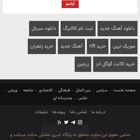
آرشیو
دانلود آهنگ جدید
ثبت نام کالابرگ
دانلود سریال
موزیک ترین
خرید nft
آهنگ جدید
خرید زعفران
خرید اکانت گوگل ادز
زرچین
صفحه نخست
سیاسی
بین الملل
فرهنگی
اقتصادی
جامعه
ورزشی
عکس
چندرسانه ای
درباره ما
تماس باما
پیوندها
تبلیغات
تمامی حقوق این سایت متعلق به پایگاه خبری تحلیلی مثلث میباشد و