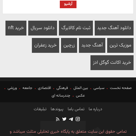
آرشیو
دانلود آهنگ جدید
ثبت نام کالابرگ
دانلود سریال
خرید nft
موزیک ترین
آهنگ جدید
زرچین
خرید زعفران
خرید اکانت گوگل ادز
صفحه نخست
سیاسی
بین الملل
فرهنگی
اقتصادی
جامعه
ورزشی
عکس
چندرسانه ای
درباره ما
تماس باما
پیوندها
تبلیغات
تمامی حقوق این سایت متعلق به پایگاه خبری تحلیلی مثلث میباشد و