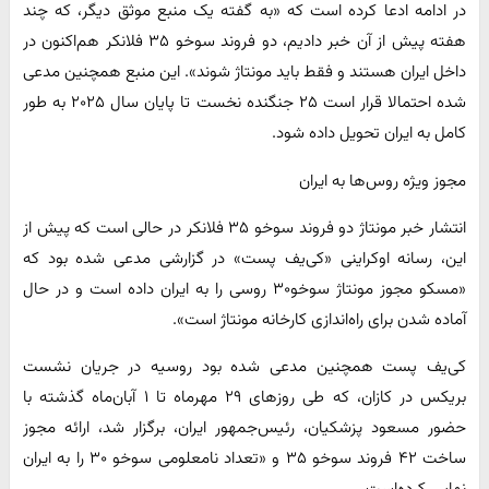
در ادامه ادعا کرده است که «به گفته یک منبع موثق دیگر، که چند
هفته پیش از آن خبر دادیم، دو فروند سوخو ۳۵ فلانکر هم‌اکنون در
داخل ایران هستند و فقط باید مونتاژ شوند». این منبع همچنین مدعی
شده احتمالا قرار است ۲۵ جنگنده نخست تا پایان سال ۲۰۲۵ به طور
کامل به ایران تحویل داده شود.
مجوز ویژه روس‌ها به ایران
انتشار خبر مونتاژ دو فروند سوخو ۳۵ فلانکر در حالی است که پیش از
این، رسانه اوکراینی «کی‌یف پست» در گزارشی مدعی شده بود که
«مسکو مجوز مونتاژ سوخو۳۰ روسی را به ایران داده است و در حال
آماده شدن برای راه‌اندازی کارخانه مونتاژ است».
کی‌یف پست همچنین مدعی شده بود روسیه در جریان نشست
بریکس در کازان، که طی روزهای ۲۹ مهرماه تا ۱ آبان‌ماه گذشته با
حضور مسعود پزشکیان، رئیس‌جمهور ایران، برگزار شد، ارائه مجوز
ساخت ۴۲ فروند سوخو ۳۵ و «تعداد نامعلومی سوخو ۳۰ را به ایران
نهایی کرده‌است.