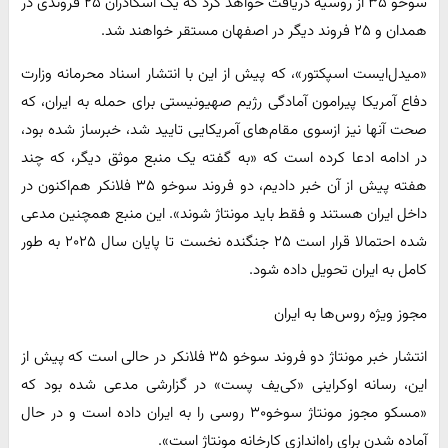
سوخو ۳۵ از روسیه دریافت خواهد کرد که یک اسکادران ۲۵ فروندی در
همدان و ۲۵ فروند دیگر در اصفهان مستقر خواهند شد.
«میدل‌ایست اسپکتور»، که پیش از این با انتشار اسناد محرمانه وزارت
دفاع آمریکا پیرامون آمادگی رژیم صهیونیستی برای حمله به ایران، که
صحت آنها نیز ازسوی مقام‌های آمریکایی تایید شد، خبرساز شده بود،
در ادامه ادعا کرده است که «به گفته یک منبع موثق دیگر، که چند
هفته پیش از آن خبر دادیم، دو فروند سوخو ۳۵ فلانکر هم‌اکنون در
داخل ایران هستند و فقط باید مونتاژ شوند». این منبع همچنین مدعی
شده احتمالا قرار است ۲۵ جنگنده نخست تا پایان سال ۲۰۲۵ به طور
کامل به ایران تحویل داده شود.
مجوز ویژه روس‌ها به ایران
انتشار خبر مونتاژ دو فروند سوخو ۳۵ فلانکر در حالی است که پیش از
این، رسانه اوکراینی «کی‌یف پست» در گزارشی مدعی شده بود که
«مسکو مجوز مونتاژ سوخو۳۰ روسی را به ایران داده است و در حال
آماده شدن برای راه‌اندازی کارخانه مونتاژ است».