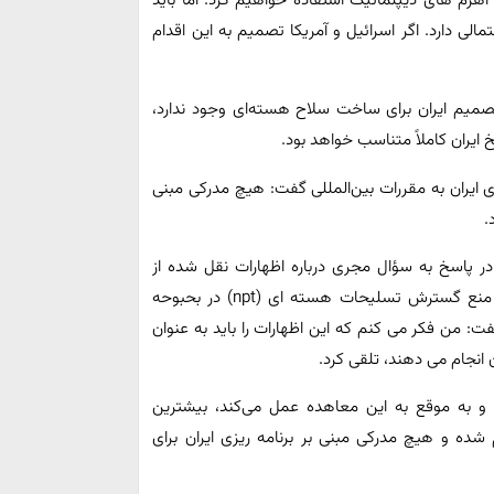
از اهرم های دیپلماتیک استفاده خواهیم کرد. اما باید
لی دارد. اگر اسرائیل و آمریکا تصمیم به این اقدام
میم ایران برای ساخت سلاح هسته‌ای وجود ندارد،
ایران کاملاً متناسب خواهد بود.
ی ایران به مقررات بین‌المللی گفت:‌ هیچ مدرکی مبنی
.
سی ددوف» در مصاحبه با شبکه تلویزیونی «راسیا ۲۴» در پاسخ به سؤال مجری درباره اظهارات نقل شده از
مقامات ایرانی مبنی بر خروج احتمالی این کشور از معاهده منع گسترش تسلیحات هسته ای (npt) در بحبوحه
: من فکر می کنم که این اظهارات را باید به عنوان
 انجام می دهند، تلقی کرد.
 و به موقع به این معاهده عمل می‌کند، بیشترین
م شده و هیچ مدرکی مبنی بر برنامه ریزی ایران برای