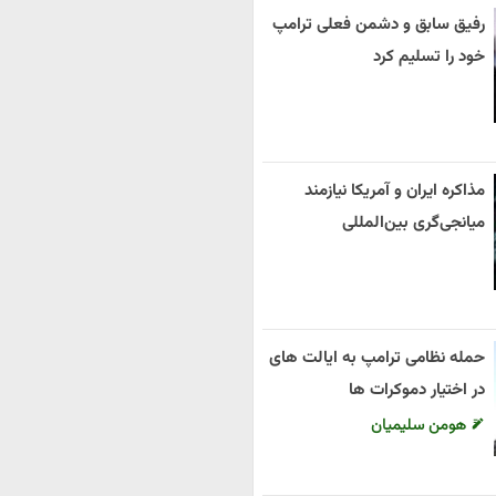
رفیق سابق و دشمن فعلی ترامپ
خود را تسلیم کرد
مذاکره ایران و آمریکا نیازمند
میانجی‌گری بین‌المللی
حمله نظامی ترامپ به ایالت های
در اختیار دموکرات ها
هومن سلیمیان