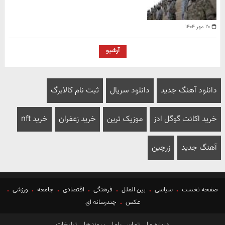
۲۰ مهر ۱۴۰۴
آرشیو
دانلود آهنگ جدید
دانلود سریال
ثبت نام کالابرگ
خرید اکانت گوگل ادز
موزیک ترین
خرید زعفران
خرید nft
آهنگ جدید
زرچین
صفحه نخست
سیاسی
بین الملل
فرهنگی
اقتصادی
جامعه
ورزشی
عکس
چندرسانه ای