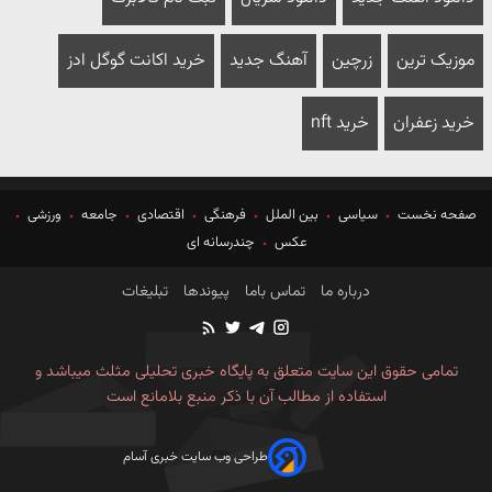
موزیک ترین
زرچین
آهنگ جدید
خرید اکانت گوگل ادز
خرید زعفران
خرید nft
صفحه نخست
سیاسی
بین الملل
فرهنگی
اقتصادی
جامعه
ورزشی
عکس
چندرسانه ای
درباره ما
تماس باما
پیوندها
تبلیغات
تمامی حقوق این سایت متعلق به پایگاه خبری تحلیلی مثلث میباشد و
استفاده از مطالب آن با ذکر منبع بلامانع است
طراحی وب سایت خبری آسام